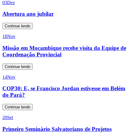
03
Dez
Abertura ano jubilar
Continue lendo
18
Nov
Missão em Moçambique recebe visita da Equipe de
Coordenação Provincial
Continue lendo
14
Nov
COP30: E, se Francisco Jordan estivesse em Belém
do Pará?
Continue lendo
20
Set
Primeiro Seminário Salvatoriano de Projetos