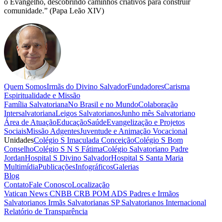
o Evangelho, descobrindo caminhos criativos para construir
comunidade.”
(Papa Leão XIV)
Quem Somos
Irmãs do Divino Salvador
Fundadores
Carisma
Espiritualidade e Missão
Família Salvatoriana
No Brasil e no Mundo
Colaboração
Intersalvatoriana
Leigos Salvatorianos
Junho mês Salvatoriano
Área de Atuação
Educação
Saúde
Evangelização e Projetos
Sociais
Missão Adgentes
Juventude e Animação Vocacional
Unidades
Colégio S Imaculada Conceição
Colégio S Bom
Conselho
Colégio S N S Fátima
Colégio Salvatoriano Padre
Jordan
Hospital S Divino Salvador
Hospital S Santa Maria
Multimídia
Publicações
Infográficos
Galerias
Blog
Contato
Fale Conosco
Localização
Vatican News
CNBB
CRB
POM
ADS
Padres e Irmãos
Salvatorianos
Irmãs Salvatorianas SP
Salvatorianos Internacional
Relatório de Transparência