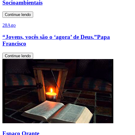
Socioambientais
Continue lendo
28
Ago
“Jovens, vocês são o ‘agora’ de Deus.”Papa
Francisco
Continue lendo
Espaço Orante