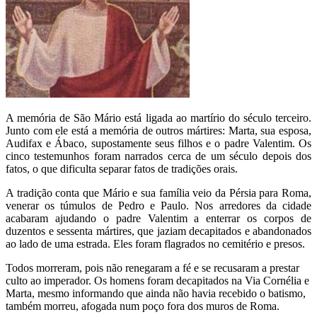
A memória de São Mário está ligada ao martírio do século terceiro.
Junto com ele está a memória de outros mártires: Marta, sua esposa,
Audifax e Ábaco, supostamente seus filhos e o padre Valentim. Os
cinco testemunhos foram narrados cerca de um século depois dos
fatos, o que dificulta separar fatos de tradições orais.
A tradição conta que Mário e sua família veio da Pérsia para Roma,
venerar os túmulos de Pedro e Paulo. Nos arredores da cidade
acabaram ajudando o padre Valentim a enterrar os corpos de
duzentos e sessenta mártires, que jaziam decapitados e abandonados
ao lado de uma estrada. Eles foram flagrados no cemitério e presos.
Todos morreram, pois não renegaram a fé e se recusaram a prestar
culto ao imperador. Os homens foram decapitados na Via Cornélia e
Marta, mesmo informando que ainda não havia recebido o batismo,
também morreu, afogada num poço fora dos muros de Roma.