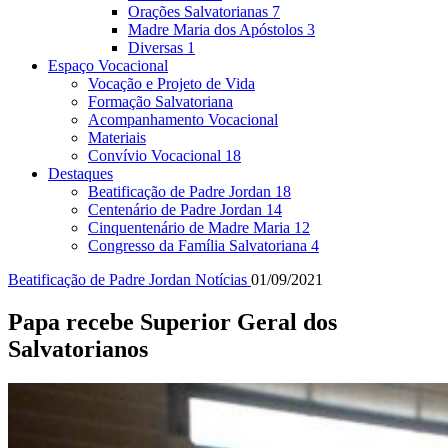
Orações Salvatorianas
7
Madre Maria dos Apóstolos
3
Diversas
1
Espaço Vocacional
Vocação e Projeto de Vida
Formação Salvatoriana
Acompanhamento Vocacional
Materiais
Convívio Vocacional
18
Destaques
Beatificação de Padre Jordan
18
Centenário de Padre Jordan
14
Cinquentenário de Madre Maria
12
Congresso da Família Salvatoriana
4
Beatificação de Padre Jordan
Notícias
01/09/2021
Papa recebe Superior Geral dos
Salvatorianos